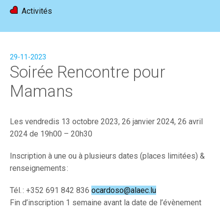
Activités
Accueil
Actualités
Activités
Devenir membre
29-11-2023
FR
|
DE
Soirée Rencontre pour
Mamans
Les vendredis 13 octobre 2023, 26 janvier 2024, 26 avril
2024 de
19h00 – 20h30
Inscription à une ou à plusieurs dates (places limitées) &
renseignements :
Tél. : +352 691 842 836
ocardoso@alaec.lu
Fin d’inscription 1 semaine avant la date de l’évènement