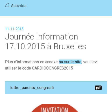
Activités
Accueil
Actualités
Activités
Devenir membre
11-11-2015
FR
|
DE
Journée Information
17.10.2015 à Bruxelles
Plus d'informations en annexe
ou sur le site
, veuillez
utiliser le code CARDIOCONGRES2015
lettre_parents_congres5
pdf