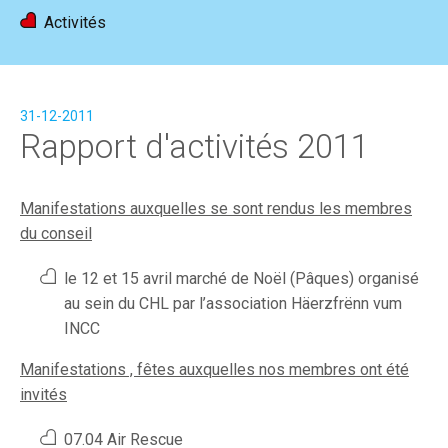
Activités
Accueil
Actualités
Activités
Devenir membre
31-12-2011
FR
|
DE
Rapport d'activités 2011
Manifestations auxquelles se sont rendus les membres
du conseil
le 12 et 15 avril marché de Noël (Pâques) organisé
au sein du CHL par l’association Häerzfrënn vum
INCC
Manifestations , fêtes auxquelles nos membres ont été
invités
07.04 Air Rescue