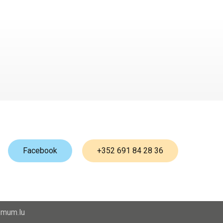
Facebook
+352 691 84 28 36
mum.lu