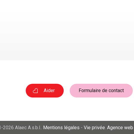
Aider
Formulaire de contact
-2026 Alaec A.s.b.l..
Mentions légales
-
Vie privée
.
Agence web