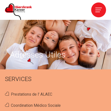
Accueil
L' Association
Services
Adresses Utiles
Cardiopathies
SERVICES
Contact
Prestations de l' ALAEC
Aider
Coordination Médico Sociale