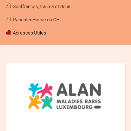
Souffrances, trauma et deuil
Accueil
Actualités
Activités
PatientenHouse du CHL
Devenir membre
Adresses Utiles
FR
|
DE