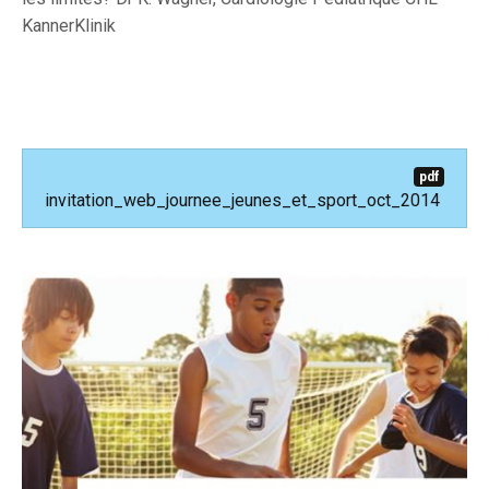
KannerKlinik
pdf
invitation_web_journee_jeunes_et_sport_oct_2014